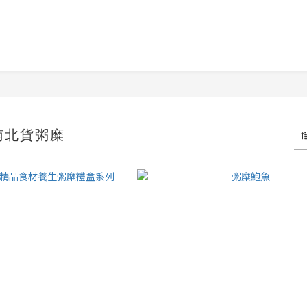
南北貨粥糜