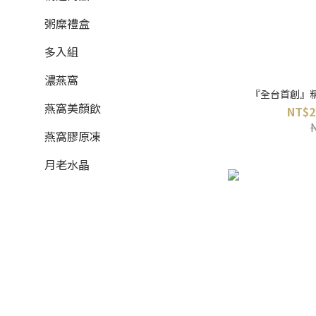
粥糜禮盒
多入組
濃燕窩
『全台首創』
燕窩美顏飲
NT$2
燕窩膠原凍
月老水晶