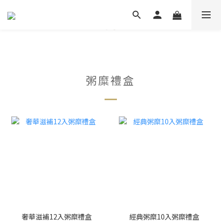
粥糜禮盒
奢華滋補12入粥糜禮盒
經典粥糜10入粥糜禮盒