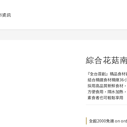
市資訊
綜合花菇南
『全台首創』精品食材
  結合精選食材精燉36
  採用高品質新鮮食材
  方便食用，隔水加熱
  素食者也可輕鬆享用
全館2000免運 on ord