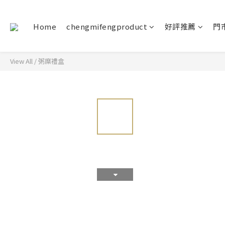
Home
chengmifengproduct
好評推薦
門
View All
/
粥糜禮盒