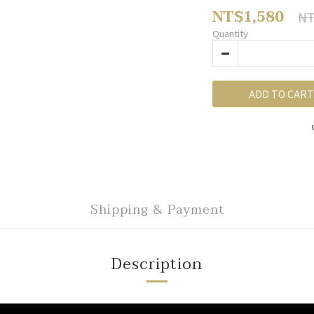
NT$1,580
NT
Quantity
ADD TO CART
Shipping & Payment
Description