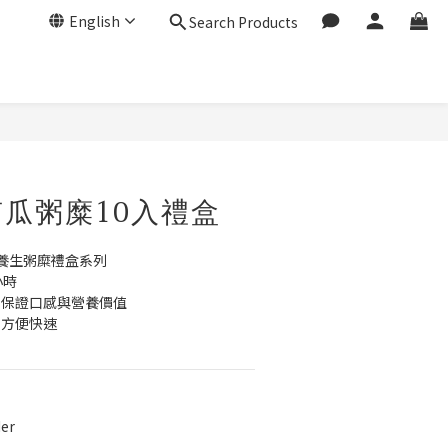
English
Search Products
BUY NOW
瓜粥糜10入禮盒
養生粥糜禮盒系列
小時
，保證口感與營養價值 
，方便快速
er