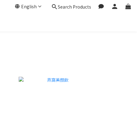
English
Search Products