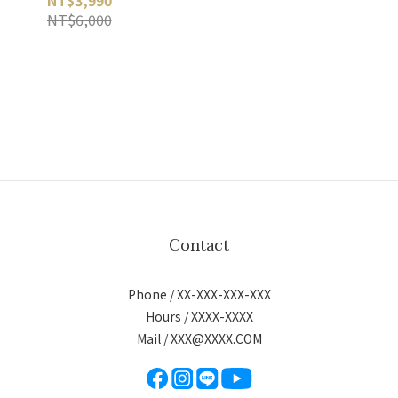
NT$3,990
NT$6,000
Contact
Phone / XX-XXX-XXX-XXX
Hours / XXXX-XXXX
Mail /
XXX@XXXX.COM