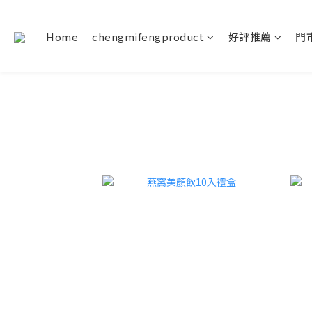
Home
chengmifengproduct
好評推薦
門