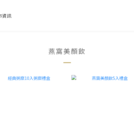
市資訊
燕窩美顏飲