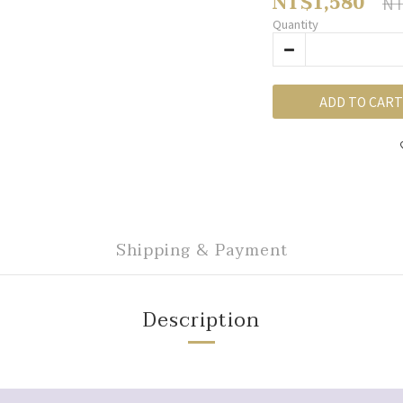
NT$1,580
NT
Quantity
ADD TO CART
Shipping & Payment
Description