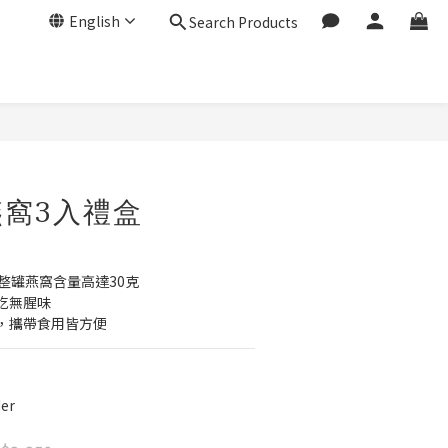
English
Search Products
BUY NOW
窩3入禮盒
整罐燕窩含量高達30克
吃無腥味
，攜帶食用皆方便
er