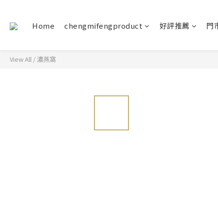
Home
chengmifengproduct
好評推薦
門
View All
/
濃燕窩