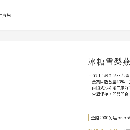
市資訊
冰糖雪梨燕
．採用頂級金絲燕 燕盞
．燕窩固體含量43%，
．兩段式冷卻讓口感好
．常溫保存，即開即食
全館2000免運 on ord