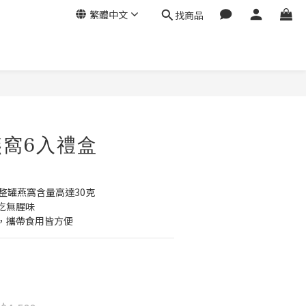
繁體中文
找商品
立即購買
窩6入禮盒
整罐燕窩含量高達30克
吃無腥味
，攜帶食用皆方便