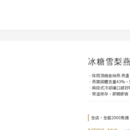
冰糖雪梨燕
．採用頂級金絲燕 燕盞
．燕窩固體含量43%，
．兩段式冷卻讓口感好
．常溫保存，即開即食
全店，全館2000免運