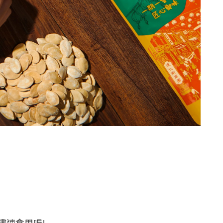
儘速食用喔!