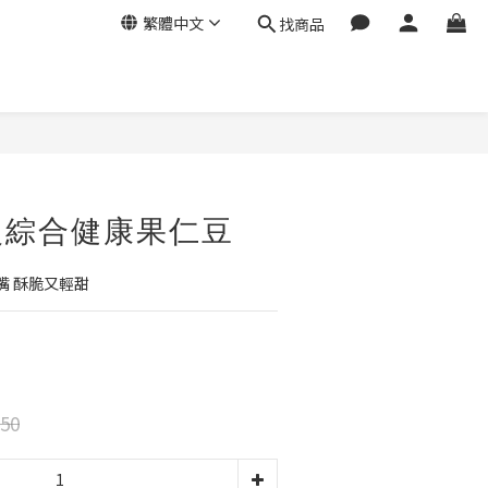
繁體中文
找商品
立即購買
級綜合健康果仁豆
嘴 酥脆又輕甜
50