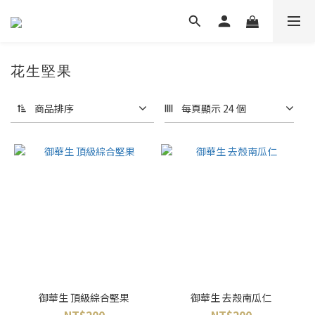
花生堅果
商品排序
每頁顯示 24 個
御華生 頂級綜合堅果
御華生 去殼南瓜仁