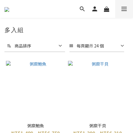
多入組
商品排序
每頁顯示 24 個
粥糜鮑魚
粥糜干貝